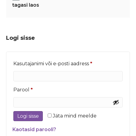
tagasi laos
Logi sisse
Nõutud
Kasutajanimi või e-posti aadress
*
Nõutud
Parool
*
Jäta mind meelde
Logi sisse
Kaotasid parooli?