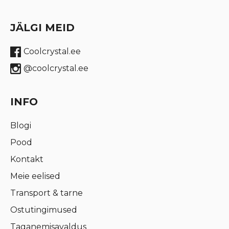
JÄLGI MEID
Coolcrystal.ee
@coolcrystal.ee
INFO
Blogi
Pood
Kontakt
Meie eelised
Transport & tarne
Ostutingimused
Taganemisavaldus