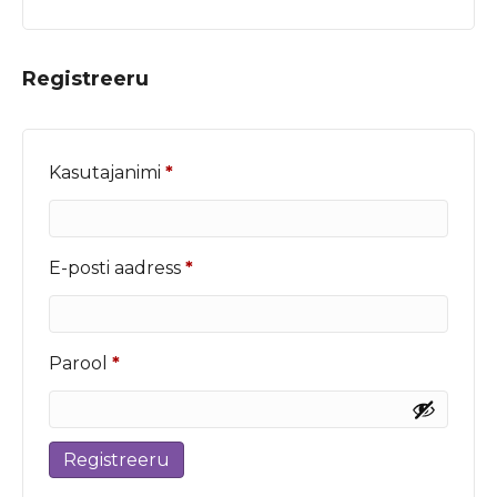
Registreeru
Nõutud
Kasutajanimi
*
Nõutud
E-posti aadress
*
Nõutud
Parool
*
Registreeru