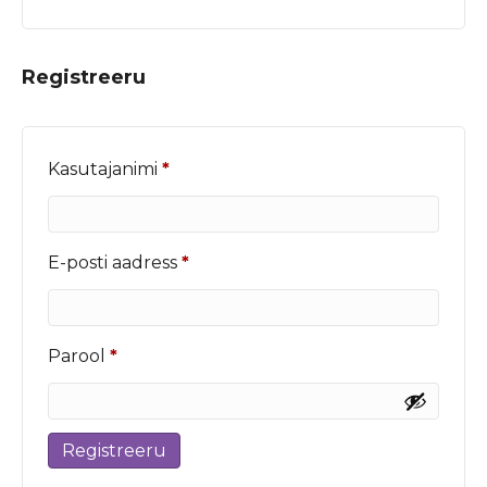
Registreeru
Nõutud
Kasutajanimi
*
Nõutud
E-posti aadress
*
Nõutud
Parool
*
Registreeru