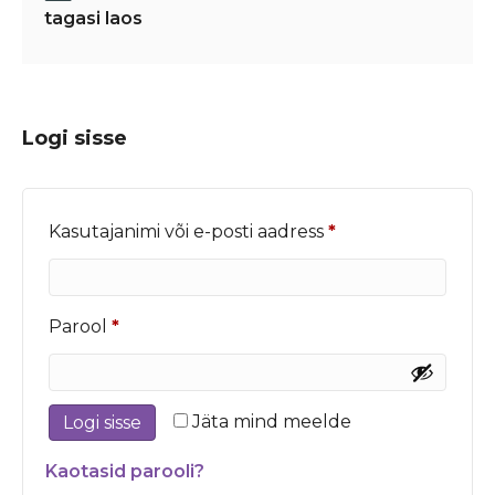
tagasi laos
Logi sisse
Nõutud
Kasutajanimi või e-posti aadress
*
Nõutud
Parool
*
Jäta mind meelde
Logi sisse
Kaotasid parooli?