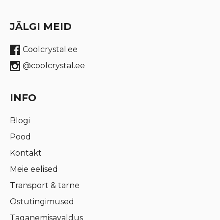
JÄLGI MEID
Coolcrystal.ee
@coolcrystal.ee
INFO
Blogi
Pood
Kontakt
Meie eelised
Transport & tarne
Ostutingimused
Taganemisavaldus