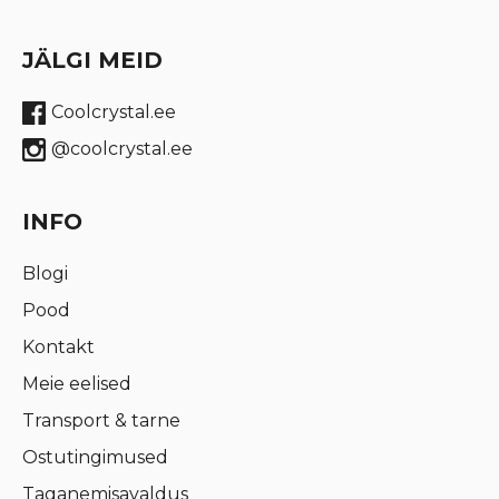
JÄLGI MEID
Coolcrystal.ee
@coolcrystal.ee
INFO
Blogi
Pood
Kontakt
Meie eelised
Transport & tarne
Ostutingimused
Taganemisavaldus