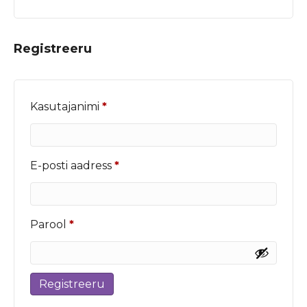
Registreeru
Nõutud
Kasutajanimi
*
Nõutud
E-posti aadress
*
Nõutud
Parool
*
Registreeru