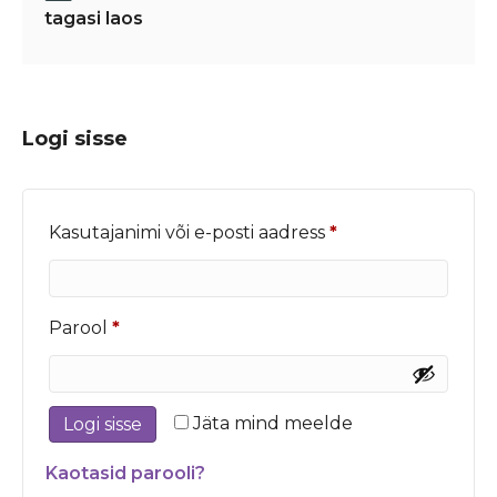
tagasi laos
Logi sisse
Nõutud
Kasutajanimi või e-posti aadress
*
Nõutud
Parool
*
Jäta mind meelde
Logi sisse
Kaotasid parooli?