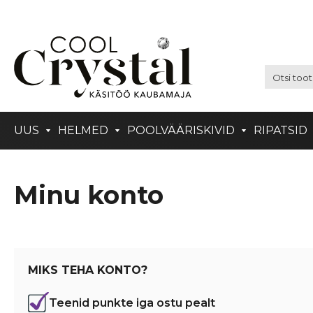
UUS
HELMED
POOLVÄÄRISKIVID
RIPATSID
Minu konto
MIKS TEHA KONTO?
Teenid punkte iga ostu pealt