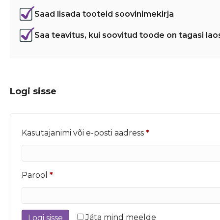
Saad lisada tooteid soovinimekirja
Saa teavitus, kui soovitud toode on tagasi lao
Logi sisse
Nõutud
Kasutajanimi või e-posti aadress
*
Nõutud
Parool
*
Jäta mind meelde
Logi sisse