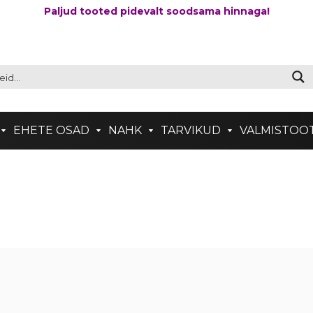
Paljud tooted pidevalt soodsama hinnaga!
EHETE OSAD
NAHK
TARVIKUD
VALMISTOO