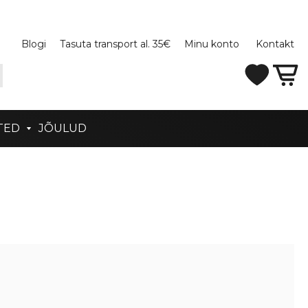
Blogi
Tasuta transport al. 35€
Minu konto
Kontakt
TED
JÕULUD