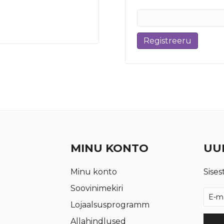
Registreeru
MINU KONTO
UUD
Minu konto
Sises
Soovinimekiri
Lojaalsusprogramm
Allahindlused