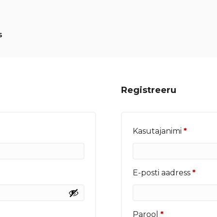
s
Registreeru
Nõutu
Kasutajanimi
*
Nõut
E-posti aadress
*
Nõutud
Parool
*