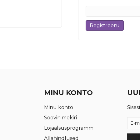
Registreeru
MINU KONTO
UUD
Minu konto
Sises
Soovinimekiri
Lojaalsusprogramm
Allahindlused