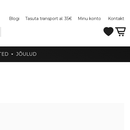
Blogi
Tasuta transport al. 35€
Minu konto
Kontakt
TED
JÕULUD