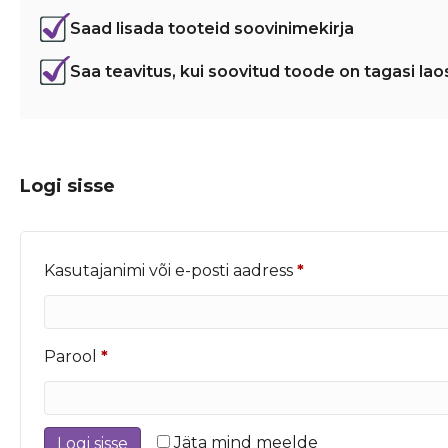
Saad lisada tooteid soovinimekirja
Saa teavitus, kui soovitud toode on tagasi lao
Logi sisse
Nõutud
Kasutajanimi või e-posti aadress
*
Nõutud
Parool
*
Jäta mind meelde
Logi sisse