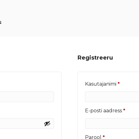
s
Registreeru
Nõutu
Kasutajanimi
*
Nõut
E-posti aadress
*
Nõutud
Parool
*