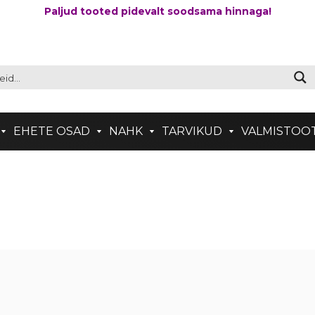
Paljud tooted pidevalt soodsama hinnaga!
EHETE OSAD
NAHK
TARVIKUD
VALMISTOO