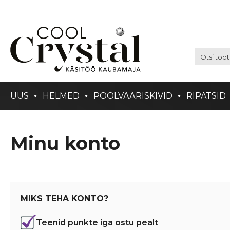
UUS
HELMED
POOLVÄÄRISKIVID
RIPATSID
Minu konto
MIKS TEHA KONTO?
Teenid punkte iga ostu pealt