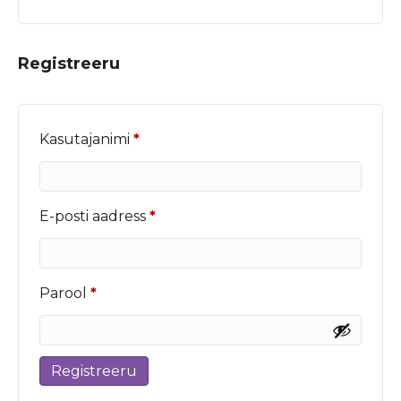
Registreeru
Nõutud
Kasutajanimi
*
Nõutud
E-posti aadress
*
Nõutud
Parool
*
Registreeru