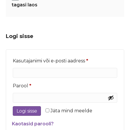
tagasi laos
Logi sisse
Nõutud
Kasutajanimi või e-posti aadress
*
Nõutud
Parool
*
Jäta mind meelde
Logi sisse
Kaotasid parooli?