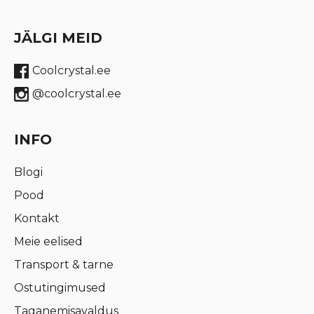
JÄLGI MEID
Coolcrystal.ee
@coolcrystal.ee
INFO
Blogi
Pood
Kontakt
Meie eelised
Transport & tarne
Ostutingimused
Taganemisavaldus