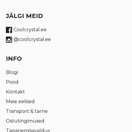
JÄLGI MEID
Coolcrystal.ee
@coolcrystal.ee
INFO
Blogi
Pood
Kontakt
Meie eelised
Transport & tarne
Ostutingimused
Taganemisavaldus