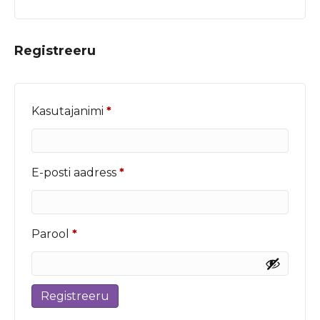
Registreeru
Nõutud
Kasutajanimi
*
Nõutud
E-posti aadress
*
Nõutud
Parool
*
Registreeru