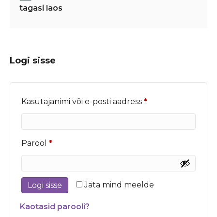
tagasi laos
Logi sisse
Nõutud
Kasutajanimi või e-posti aadress
*
Nõutud
Parool
*
Jäta mind meelde
Logi sisse
Kaotasid parooli?