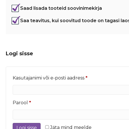
Saad lisada tooteid soovinimekirja
Saa teavitus, kui soovitud toode on tagasi lao
Logi sisse
Nõutud
Kasutajanimi või e-posti aadress
*
Nõutud
Parool
*
Jäta mind meelde
Logi sisse