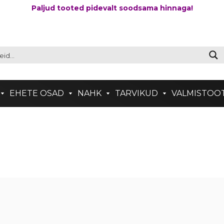
Paljud tooted pidevalt soodsama hinnaga!
EHETE OSAD
NAHK
TARVIKUD
VALMISTOO