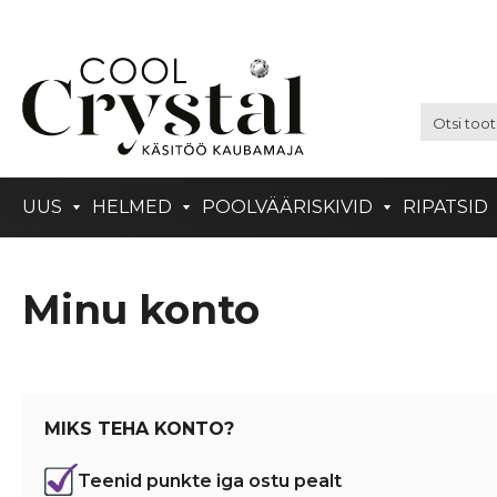
UUS
HELMED
POOLVÄÄRISKIVID
RIPATSID
Minu konto
MIKS TEHA KONTO?
Teenid punkte iga ostu pealt