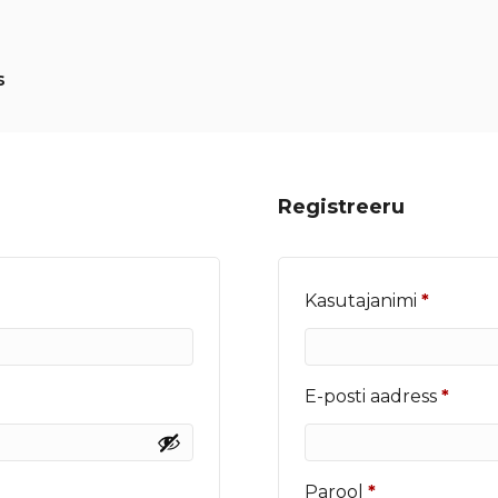
s
Registreeru
Nõutu
Kasutajanimi
*
Nõut
E-posti aadress
*
Nõutud
Parool
*