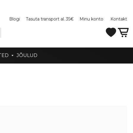
Blogi
Tasuta transport al. 35€
Minu konto
Kontakt
TED
JÕULUD