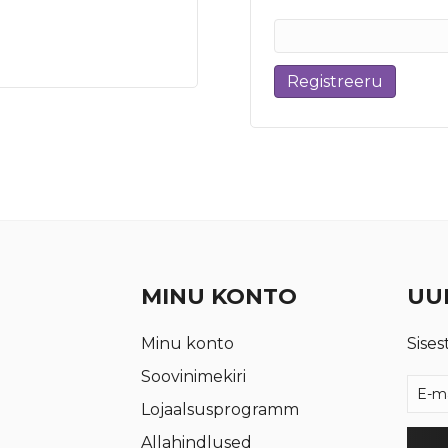
Registreeru
MINU KONTO
UUD
Minu konto
Sises
Soovinimekiri
Lojaalsusprogramm
Allahindlused