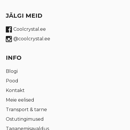
JÄLGI MEID
Coolcrystal.ee
@coolcrystal.ee
INFO
Blogi
Pood
Kontakt
Meie eelised
Transport & tarne
Ostutingimused
Taganemisavaldus