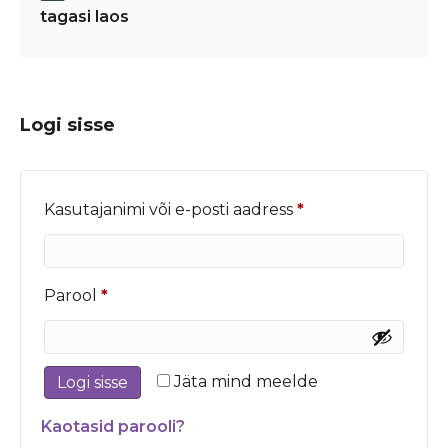
tagasi laos
Logi sisse
Nõutud
Kasutajanimi või e-posti aadress
*
Nõutud
Parool
*
Jäta mind meelde
Logi sisse
Kaotasid parooli?