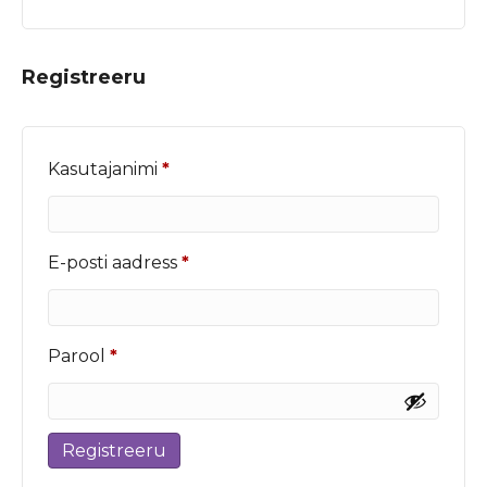
Registreeru
Nõutud
Kasutajanimi
*
Nõutud
E-posti aadress
*
Nõutud
Parool
*
Registreeru