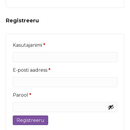
Registreeru
Nõutud
Kasutajanimi
*
Nõutud
E-posti aadress
*
Nõutud
Parool
*
Registreeru