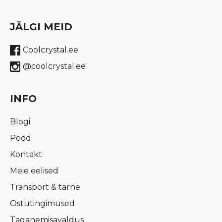
JÄLGI MEID
Coolcrystal.ee
@coolcrystal.ee
INFO
Blogi
Pood
Kontakt
Meie eelised
Transport & tarne
Ostutingimused
Taganemisavaldus