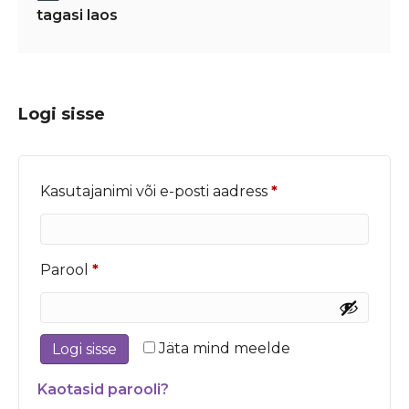
tagasi laos
Logi sisse
Nõutud
Kasutajanimi või e-posti aadress
*
Nõutud
Parool
*
Jäta mind meelde
Logi sisse
Kaotasid parooli?