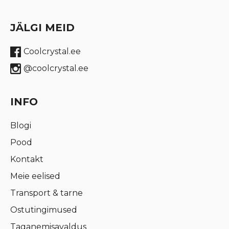
JÄLGI MEID
Coolcrystal.ee
@coolcrystal.ee
INFO
Blogi
Pood
Kontakt
Meie eelised
Transport & tarne
Ostutingimused
Taganemisavaldus