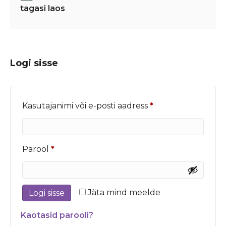
tagasi laos
Logi sisse
Nõutud
Kasutajanimi või e-posti aadress
*
Nõutud
Parool
*
Jäta mind meelde
Logi sisse
Kaotasid parooli?