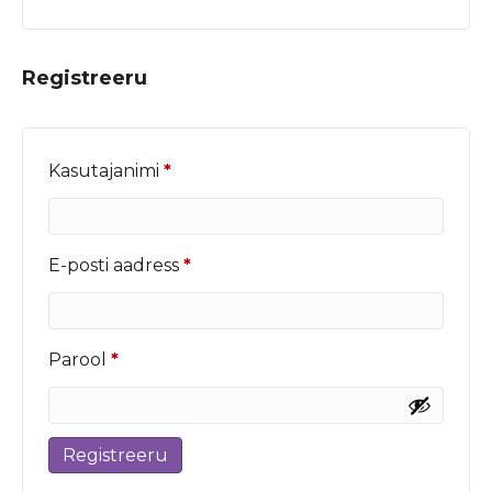
Registreeru
Nõutud
Kasutajanimi
*
Nõutud
E-posti aadress
*
Nõutud
Parool
*
Registreeru