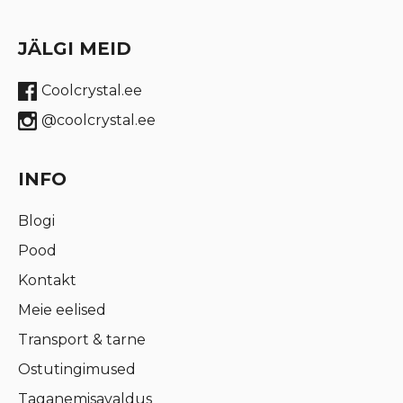
JÄLGI MEID
Coolcrystal.ee
@coolcrystal.ee
INFO
Blogi
Pood
Kontakt
Meie eelised
Transport & tarne
Ostutingimused
Taganemisavaldus