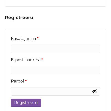
Registreeru
Nõutud
Kasutajanimi
*
Nõutud
E-posti aadress
*
Nõutud
Parool
*
Registreeru