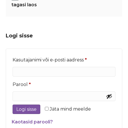
tagasi laos
Logi sisse
Nõutud
Kasutajanimi või e-posti aadress
*
Nõutud
Parool
*
Jäta mind meelde
Logi sisse
Kaotasid parooli?