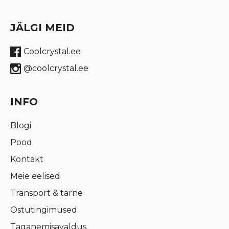
JÄLGI MEID
Coolcrystal.ee
@coolcrystal.ee
INFO
Blogi
Pood
Kontakt
Meie eelised
Transport & tarne
Ostutingimused
Taganemisavaldus