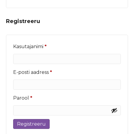
Registreeru
Nõutud
Kasutajanimi
*
Nõutud
E-posti aadress
*
Nõutud
Parool
*
Registreeru