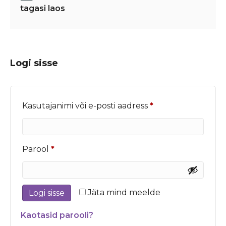
tagasi laos
Logi sisse
Nõutud
Kasutajanimi või e-posti aadress
*
Nõutud
Parool
*
Jäta mind meelde
Logi sisse
Kaotasid parooli?