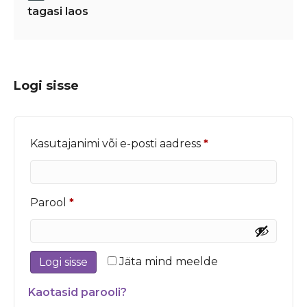
tagasi laos
Logi sisse
Nõutud
Kasutajanimi või e-posti aadress
*
Nõutud
Parool
*
Jäta mind meelde
Logi sisse
Kaotasid parooli?