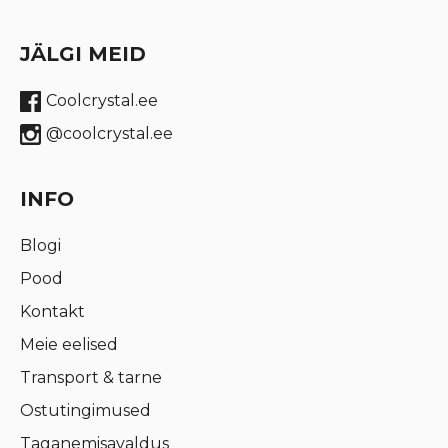
JÄLGI MEID
Coolcrystal.ee
@coolcrystal.ee
INFO
Blogi
Pood
Kontakt
Meie eelised
Transport & tarne
Ostutingimused
Taganemisavaldus