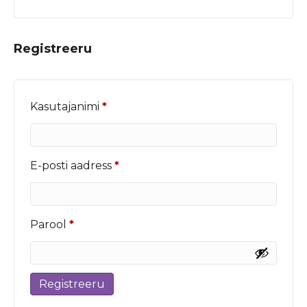
Registreeru
Nõutud
Kasutajanimi
*
Nõutud
E-posti aadress
*
Nõutud
Parool
*
Registreeru