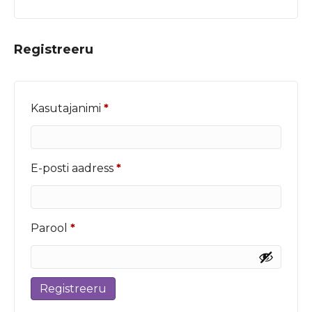
Registreeru
Nõutud
Kasutajanimi
*
Nõutud
E-posti aadress
*
Nõutud
Parool
*
Registreeru