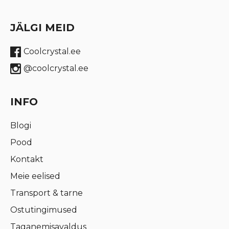
JÄLGI MEID
Coolcrystal.ee
@coolcrystal.ee
INFO
Blogi
Pood
Kontakt
Meie eelised
Transport & tarne
Ostutingimused
Taganemisavaldus