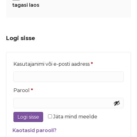
tagasi laos
Logi sisse
Nõutud
Kasutajanimi või e-posti aadress
*
Nõutud
Parool
*
Jäta mind meelde
Logi sisse
Kaotasid parooli?