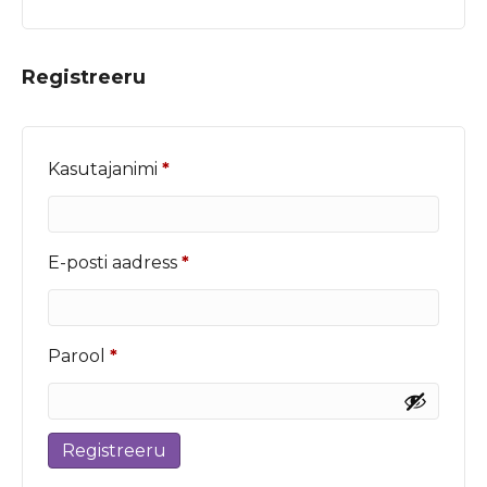
Registreeru
Nõutud
Kasutajanimi
*
Nõutud
E-posti aadress
*
Nõutud
Parool
*
Registreeru