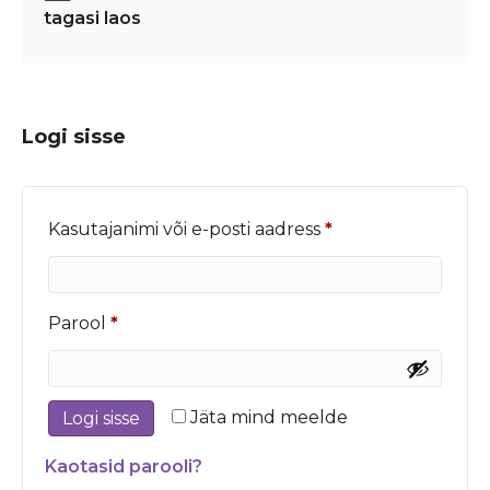
tagasi laos
Logi sisse
Nõutud
Kasutajanimi või e-posti aadress
*
Nõutud
Parool
*
Jäta mind meelde
Logi sisse
Kaotasid parooli?