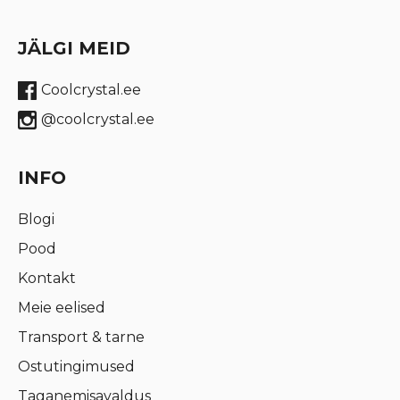
JÄLGI MEID
Coolcrystal.ee
@coolcrystal.ee
INFO
Blogi
Pood
Kontakt
Meie eelised
Transport & tarne
Ostutingimused
Taganemisavaldus