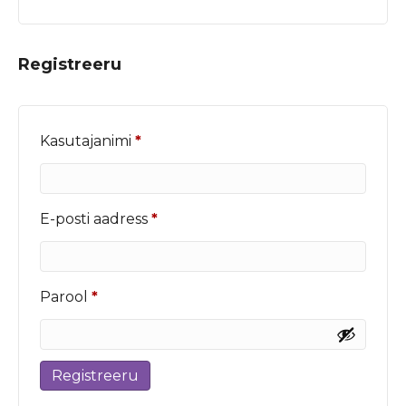
Registreeru
Nõutud
Kasutajanimi
*
Nõutud
E-posti aadress
*
Nõutud
Parool
*
Registreeru