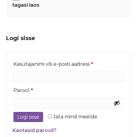
tagasi laos
Logi sisse
Nõutud
Kasutajanimi või e-posti aadress
*
Nõutud
Parool
*
Jäta mind meelde
Logi sisse
Kaotasid parooli?