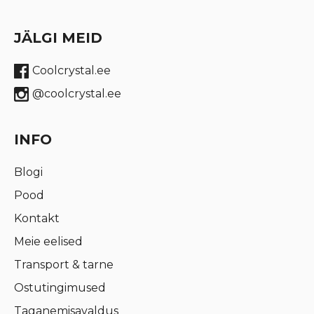
JÄLGI MEID
Coolcrystal.ee
@coolcrystal.ee
INFO
Blogi
Pood
Kontakt
Meie eelised
Transport & tarne
Ostutingimused
Taganemisavaldus