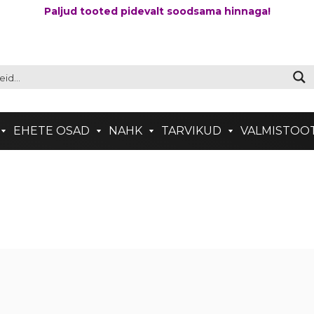
Paljud tooted pidevalt soodsama hinnaga!
EHETE OSAD
NAHK
TARVIKUD
VALMISTOO