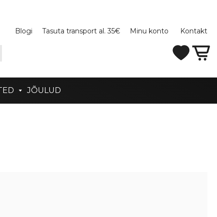
Blogi
Tasuta transport al. 35€
Minu konto
Kontakt
TED
JÕULUD