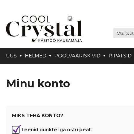
UUS
HELMED
POOLVÄÄRISKIVID
RIPATSID
Minu konto
MIKS TEHA KONTO?
Teenid punkte iga ostu pealt