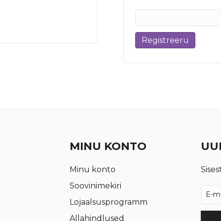
Registreeru
MINU KONTO
UUD
Minu konto
Sises
Soovinimekiri
Lojaalsusprogramm
Allahindlused