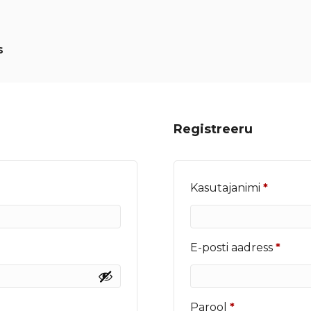
s
Registreeru
Nõutu
Kasutajanimi
*
Nõut
E-posti aadress
*
Nõutud
Parool
*