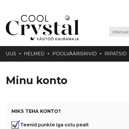
UUS
HELMED
POOLVÄÄRISKIVID
RIPATSID
Minu konto
MIKS TEHA KONTO?
Teenid punkte iga ostu pealt