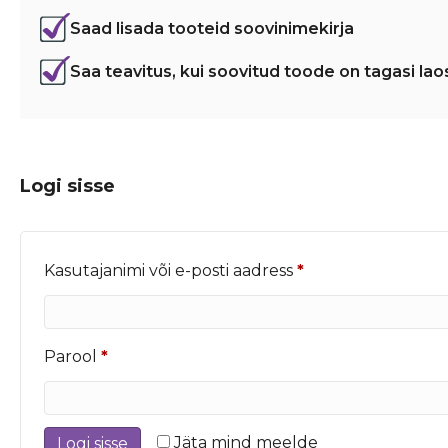
Saad lisada tooteid soovinimekirja
Saa teavitus, kui soovitud toode on tagasi lao
Logi sisse
Nõutud
Kasutajanimi või e-posti aadress
*
Nõutud
Parool
*
Jäta mind meelde
Logi sisse