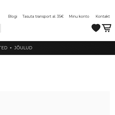
Blogi
Tasuta transport al. 35€
Minu konto
Kontakt
TED
JÕULUD