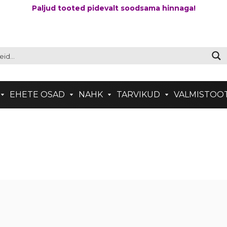
Paljud tooted pidevalt soodsama hinnaga!
EHETE OSAD
NAHK
TARVIKUD
VALMISTOO