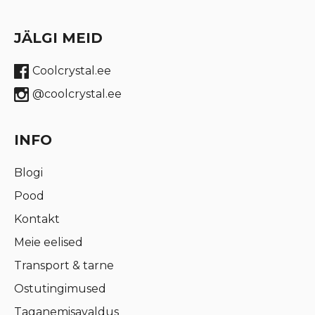
JÄLGI MEID
Coolcrystal.ee
@coolcrystal.ee
INFO
Blogi
Pood
Kontakt
Meie eelised
Transport & tarne
Ostutingimused
Taganemisavaldus