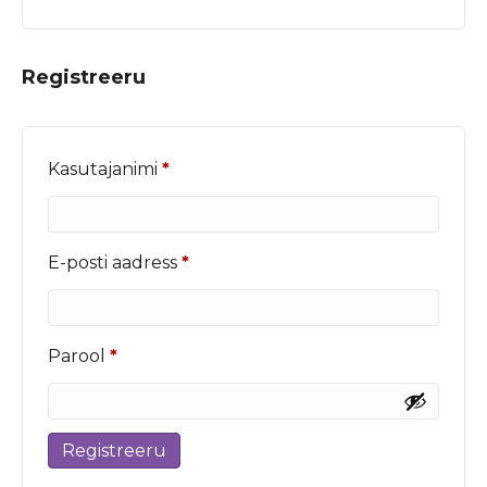
Registreeru
Nõutud
Kasutajanimi
*
Nõutud
E-posti aadress
*
Nõutud
Parool
*
Registreeru