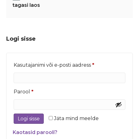
tagasi laos
Logi sisse
Nõutud
Kasutajanimi või e-posti aadress
*
Nõutud
Parool
*
Jäta mind meelde
Logi sisse
Kaotasid parooli?