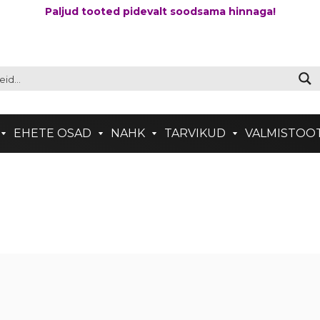
Paljud tooted pidevalt soodsama hinnaga!
EHETE OSAD
NAHK
TARVIKUD
VALMISTOO