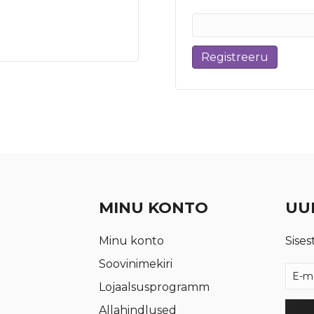
Registreeru
MINU KONTO
UUD
Minu konto
Sises
Soovinimekiri
Lojaalsusprogramm
Allahindlused