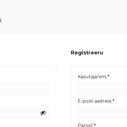
s
Registreeru
Nõutu
Kasutajanimi
*
Nõut
E-posti aadress
*
Nõutud
Parool
*