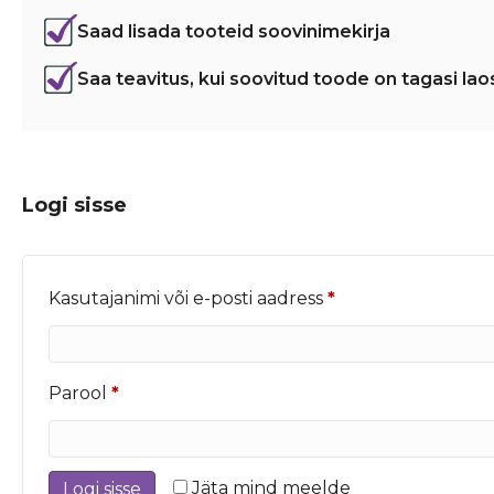
Saad lisada tooteid soovinimekirja
Saa teavitus, kui soovitud toode on tagasi lao
Logi sisse
Nõutud
Kasutajanimi või e-posti aadress
*
Nõutud
Parool
*
Jäta mind meelde
Logi sisse