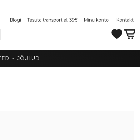
Blogi
Tasuta transport al. 35€
Minu konto
Kontakt
TED
JÕULUD