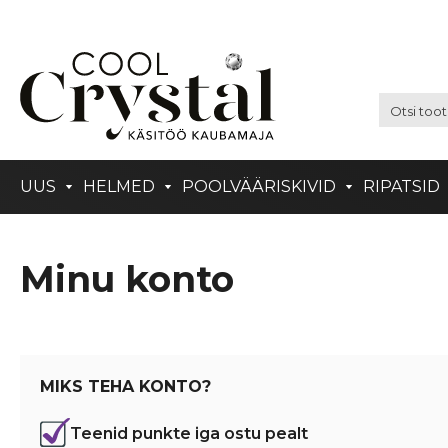
UUS
HELMED
POOLVÄÄRISKIVID
RIPATSID
Minu konto
MIKS TEHA KONTO?
Teenid punkte iga ostu pealt