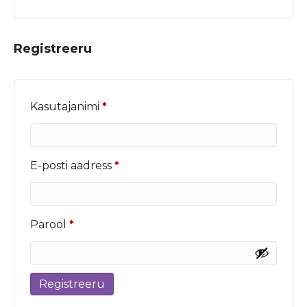
Registreeru
Nõutud
Kasutajanimi
*
Nõutud
E-posti aadress
*
Nõutud
Parool
*
Registreeru