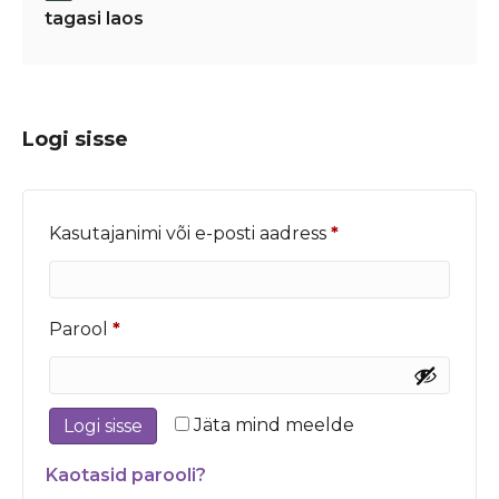
tagasi laos
Logi sisse
Nõutud
Kasutajanimi või e-posti aadress
*
Nõutud
Parool
*
Jäta mind meelde
Logi sisse
Kaotasid parooli?