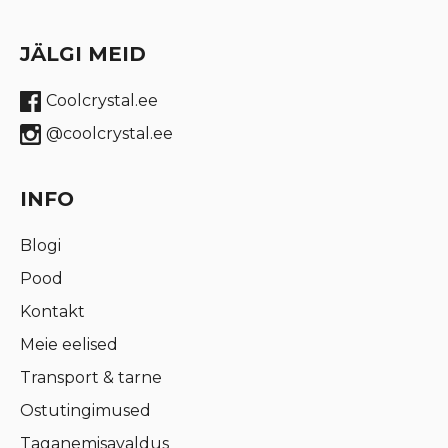
JÄLGI MEID
Coolcrystal.ee
@coolcrystal.ee
INFO
Blogi
Pood
Kontakt
Meie eelised
Transport & tarne
Ostutingimused
Taganemisavaldus