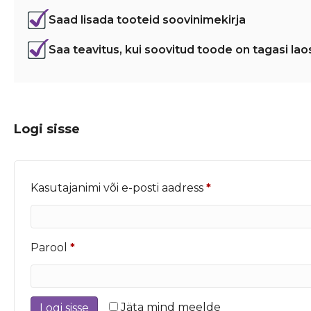
Saad lisada tooteid soovinimekirja
Saa teavitus, kui soovitud toode on tagasi lao
Logi sisse
Nõutud
Kasutajanimi või e-posti aadress
*
Nõutud
Parool
*
Jäta mind meelde
Logi sisse