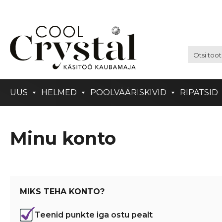
UUS
HELMED
POOLVÄÄRISKIVID
RIPATSID
Minu konto
MIKS TEHA KONTO?
Teenid punkte iga ostu pealt