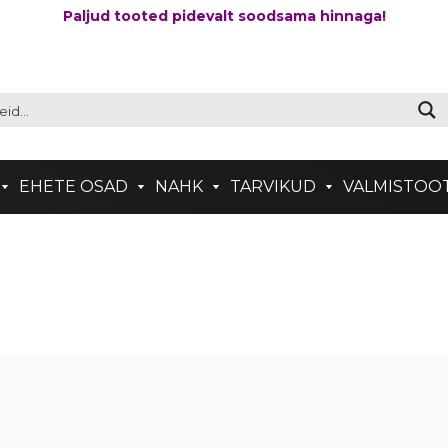
Paljud tooted pidevalt soodsama hinnaga!
EHETE OSAD
NAHK
TARVIKUD
VALMISTOO