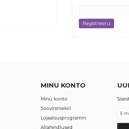
Registreeru
MINU KONTO
UUD
Minu konto
Sises
Soovinimekiri
Lojaalsusprogramm
Allahindlused