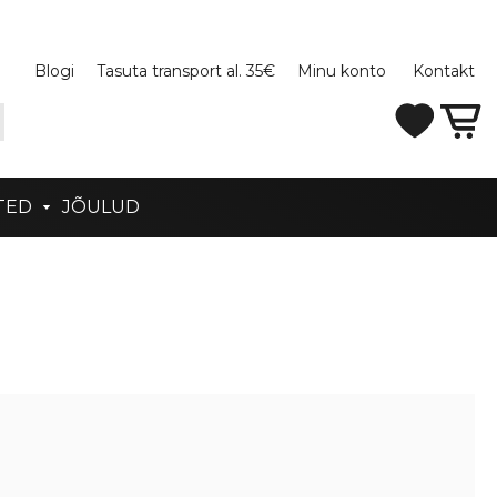
Blogi
Tasuta transport al. 35€
Minu konto
Kontakt
TED
JÕULUD