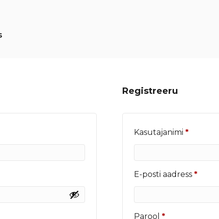
s
Registreeru
Nõutu
Kasutajanimi
*
Nõut
E-posti aadress
*
Nõutud
Parool
*