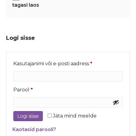
tagasi laos
Logi sisse
Nõutud
Kasutajanimi või e-posti aadress
*
Nõutud
Parool
*
Jäta mind meelde
Logi sisse
Kaotasid parooli?