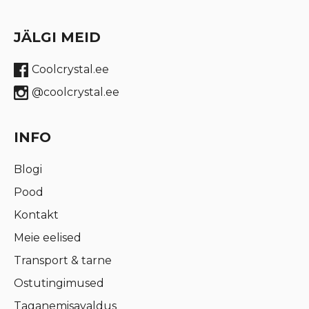
JÄLGI MEID
Coolcrystal.ee
@coolcrystal.ee
INFO
Blogi
Pood
Kontakt
Meie eelised
Transport & tarne
Ostutingimused
Taganemisavaldus