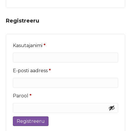
Registreeru
Nõutud
Kasutajanimi
*
Nõutud
E-posti aadress
*
Nõutud
Parool
*
Registreeru