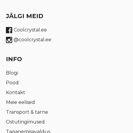
JÄLGI MEID
Coolcrystal.ee
@coolcrystal.ee
INFO
Blogi
Pood
Kontakt
Meie eelised
Transport & tarne
Ostutingimused
Taganemisavaldus