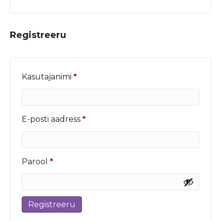
Registreeru
Nõutud
Kasutajanimi
*
Nõutud
E-posti aadress
*
Nõutud
Parool
*
Registreeru