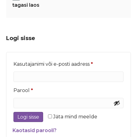
tagasi laos
Logi sisse
Nõutud
Kasutajanimi või e-posti aadress
*
Nõutud
Parool
*
Jäta mind meelde
Logi sisse
Kaotasid parooli?