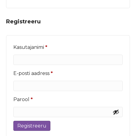
Registreeru
Nõutud
Kasutajanimi
*
Nõutud
E-posti aadress
*
Nõutud
Parool
*
Registreeru