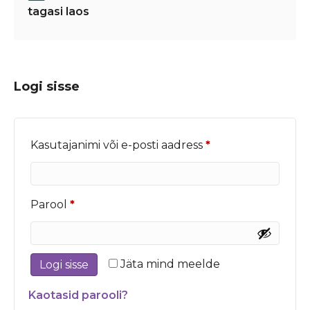
tagasi laos
Logi sisse
Nõutud
Kasutajanimi või e-posti aadress
*
Nõutud
Parool
*
Jäta mind meelde
Logi sisse
Kaotasid parooli?