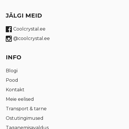
JÄLGI MEID
Coolcrystal.ee
@coolcrystal.ee
INFO
Blogi
Pood
Kontakt
Meie eelised
Transport & tarne
Ostutingimused
Taganemisavaldus