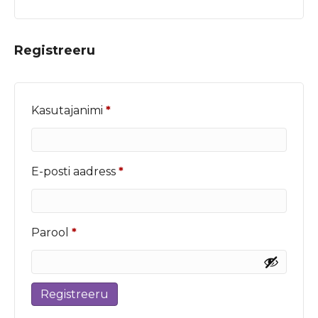
Registreeru
Nõutud
Kasutajanimi
*
Nõutud
E-posti aadress
*
Nõutud
Parool
*
Registreeru