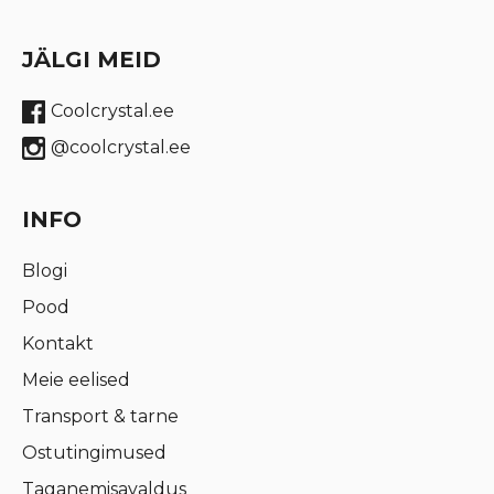
JÄLGI MEID
Coolcrystal.ee
@coolcrystal.ee
INFO
Blogi
Pood
Kontakt
Meie eelised
Transport & tarne
Ostutingimused
Taganemisavaldus