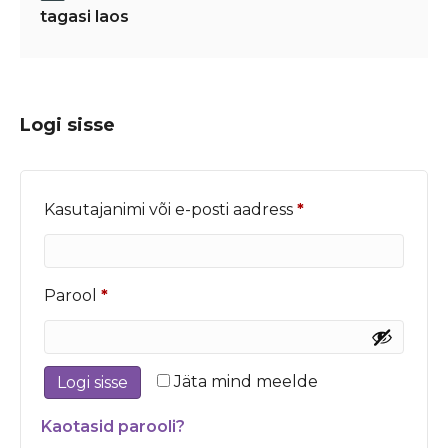
tagasi laos
Logi sisse
Nõutud
Kasutajanimi või e-posti aadress
*
Nõutud
Parool
*
Jäta mind meelde
Logi sisse
Kaotasid parooli?