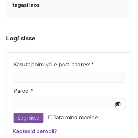
tagasi laos
Logi sisse
Nõutud
Kasutajanimi või e-posti aadress
*
Nõutud
Parool
*
Jäta mind meelde
Logi sisse
Kaotasid parooli?