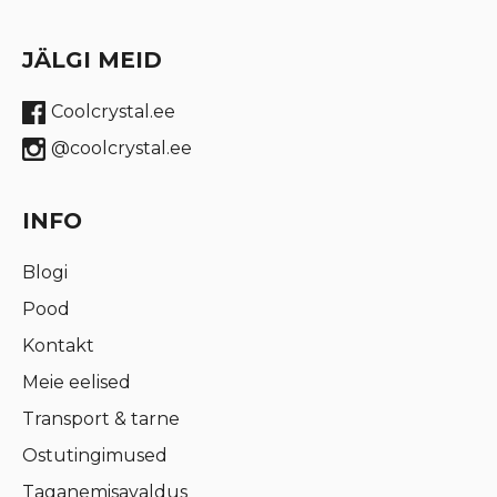
JÄLGI MEID
Coolcrystal.ee
@coolcrystal.ee
INFO
Blogi
Pood
Kontakt
Meie eelised
Transport & tarne
Ostutingimused
Taganemisavaldus