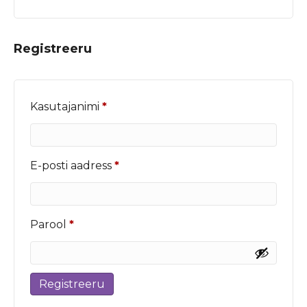
Registreeru
Nõutud
Kasutajanimi
*
Nõutud
E-posti aadress
*
Nõutud
Parool
*
Registreeru