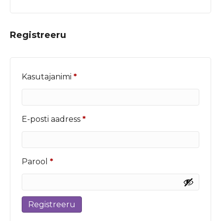
Registreeru
Nõutud
Kasutajanimi
*
Nõutud
E-posti aadress
*
Nõutud
Parool
*
Registreeru