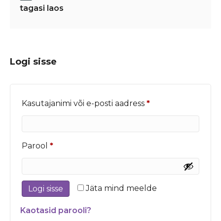
tagasi laos
Logi sisse
Nõutud
Kasutajanimi või e-posti aadress
*
Nõutud
Parool
*
Jäta mind meelde
Logi sisse
Kaotasid parooli?