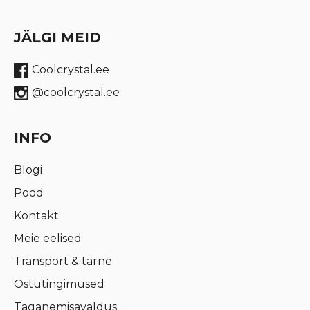
JÄLGI MEID
Coolcrystal.ee
@coolcrystal.ee
INFO
Blogi
Pood
Kontakt
Meie eelised
Transport & tarne
Ostutingimused
Taganemisavaldus