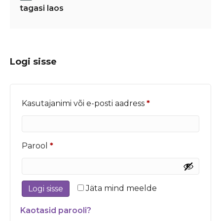
tagasi laos
Logi sisse
Nõutud
Kasutajanimi või e-posti aadress
*
Nõutud
Parool
*
Jäta mind meelde
Logi sisse
Kaotasid parooli?