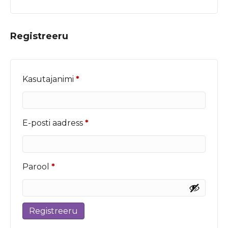
Registreeru
Nõutud
Kasutajanimi
*
Nõutud
E-posti aadress
*
Nõutud
Parool
*
Registreeru