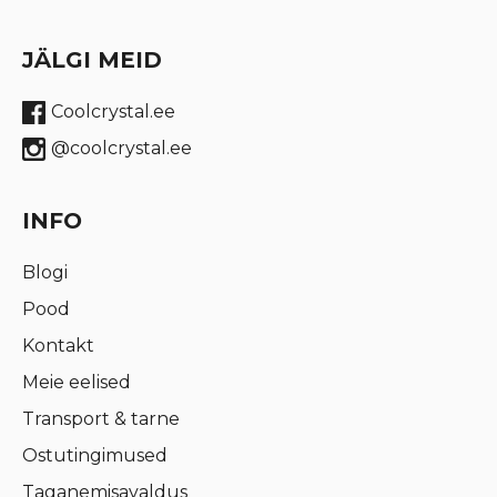
JÄLGI MEID
Coolcrystal.ee
@coolcrystal.ee
INFO
Blogi
Pood
Kontakt
Meie eelised
Transport & tarne
Ostutingimused
Taganemisavaldus