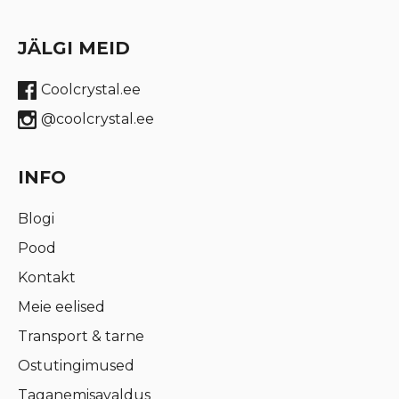
JÄLGI MEID
Coolcrystal.ee
@coolcrystal.ee
INFO
Blogi
Pood
Kontakt
Meie eelised
Transport & tarne
Ostutingimused
Taganemisavaldus