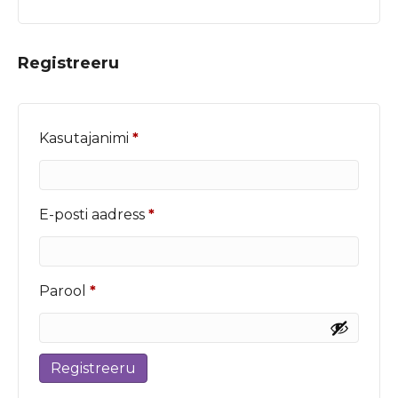
Registreeru
Nõutud
Kasutajanimi
*
Nõutud
E-posti aadress
*
Nõutud
Parool
*
Registreeru