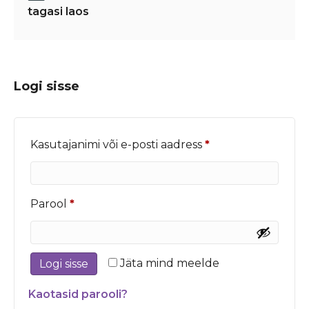
tagasi laos
Logi sisse
Nõutud
Kasutajanimi või e-posti aadress
*
Nõutud
Parool
*
Jäta mind meelde
Logi sisse
Kaotasid parooli?