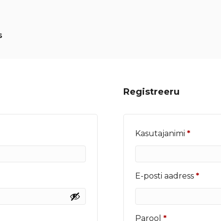
s
Registreeru
Nõutu
Kasutajanimi
*
Nõut
E-posti aadress
*
Nõutud
Parool
*