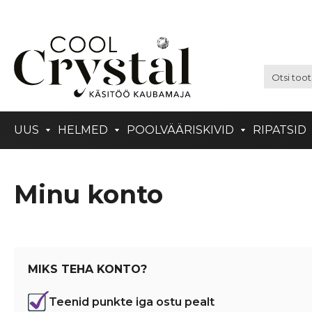
UUS
HELMED
POOLVÄÄRISKIVID
RIPATSID
Minu konto
MIKS TEHA KONTO?
Teenid punkte iga ostu pealt