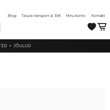
Blogi
Tasuta transport al. 35€
Minu konto
Kontakt
TED
JÕULUD