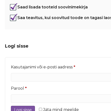
Saad lisada tooteid soovinimekirja
Saa teavitus, kui soovitud toode on tagasi lao
Logi sisse
Nõutud
Kasutajanimi või e-posti aadress
*
Nõutud
Parool
*
Jäta mind meelde
Logi sisse