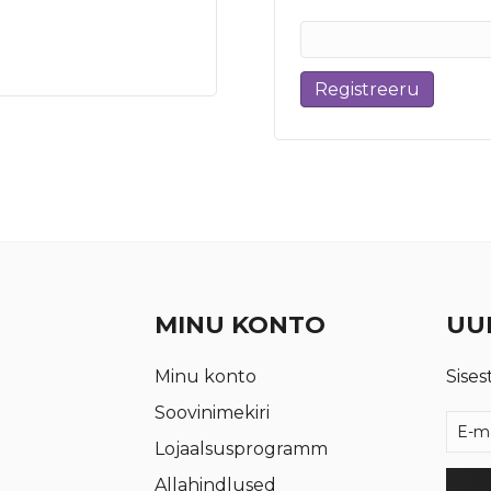
Registreeru
MINU KONTO
UUD
Minu konto
Sises
Soovinimekiri
Lojaalsusprogramm
Allahindlused