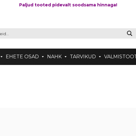
Paljud tooted pidevalt soodsama hinnaga!
EHETE OSAD
NAHK
TARVIKUD
VALMISTOO