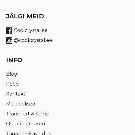
JÄLGI MEID
Coolcrystal.ee
@coolcrystal.ee
INFO
Blogi
Pood
Kontakt
Meie eelised
Transport & tarne
Ostutingimused
Taganemisavaldus