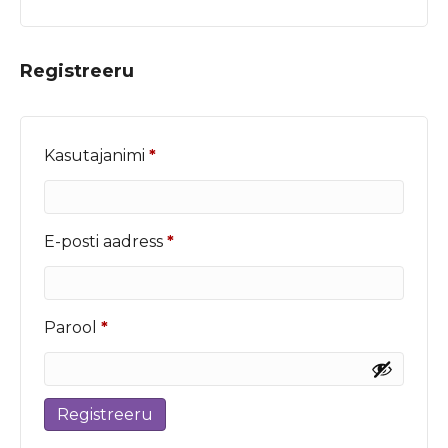
Registreeru
Nõutud
Kasutajanimi
*
Nõutud
E-posti aadress
*
Nõutud
Parool
*
Registreeru