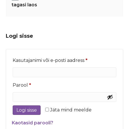
tagasi laos
Logi sisse
Nõutud
Kasutajanimi või e-posti aadress
*
Nõutud
Parool
*
Jäta mind meelde
Logi sisse
Kaotasid parooli?