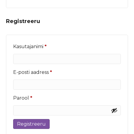
Registreeru
Nõutud
Kasutajanimi
*
Nõutud
E-posti aadress
*
Nõutud
Parool
*
Registreeru