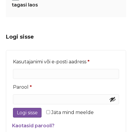
tagasi laos
Logi sisse
Nõutud
Kasutajanimi või e-posti aadress
*
Nõutud
Parool
*
Jäta mind meelde
Logi sisse
Kaotasid parooli?