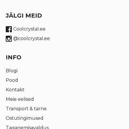
JÄLGI MEID
Coolcrystal.ee
@coolcrystal.ee
INFO
Blogi
Pood
Kontakt
Meie eelised
Transport & tarne
Ostutingimused
Taganemisavaldus