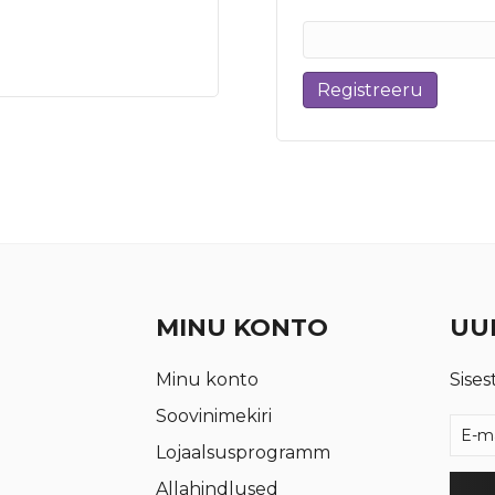
Registreeru
MINU KONTO
UUD
Minu konto
Sises
Soovinimekiri
Lojaalsusprogramm
Allahindlused