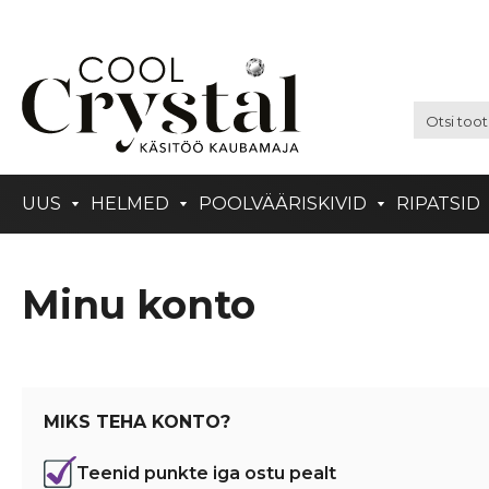
UUS
HELMED
POOLVÄÄRISKIVID
RIPATSID
Minu konto
MIKS TEHA KONTO?
Teenid punkte iga ostu pealt