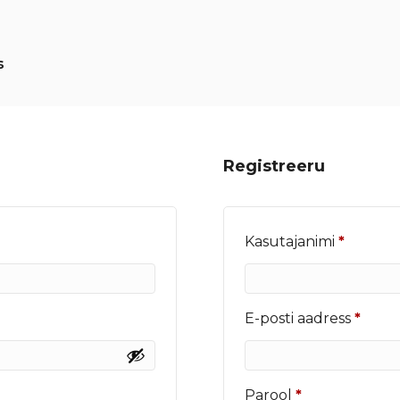
s
Registreeru
Nõutu
Kasutajanimi
*
Nõut
E-posti aadress
*
Nõutud
Parool
*