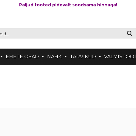
Paljud tooted pidevalt soodsama hinnaga!
EHETE OSAD
NAHK
TARVIKUD
VALMISTOO