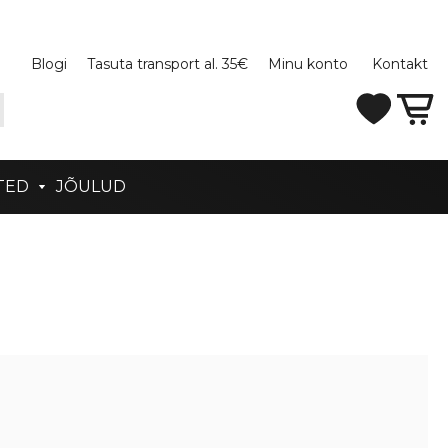
Blogi
Tasuta transport al. 35€
Minu konto
Kontakt
TED
JÕULUD