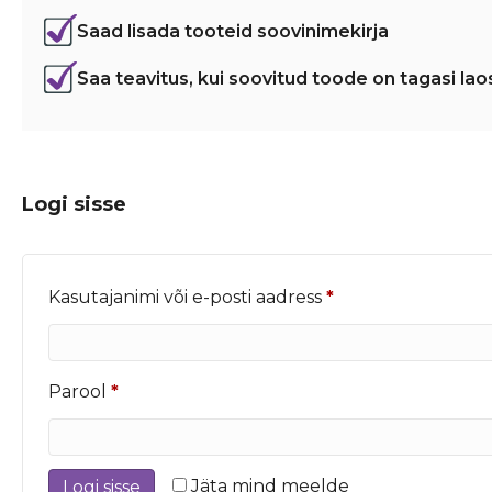
Saad lisada tooteid soovinimekirja
Saa teavitus, kui soovitud toode on tagasi lao
Logi sisse
Nõutud
Kasutajanimi või e-posti aadress
*
Nõutud
Parool
*
Jäta mind meelde
Logi sisse