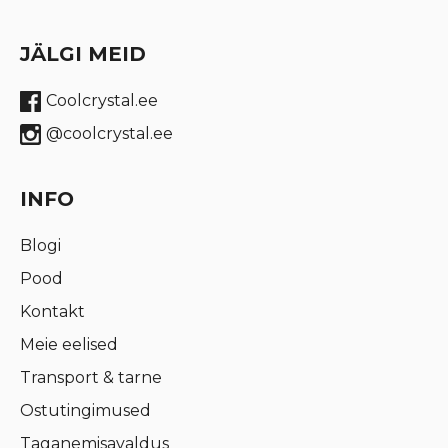
JÄLGI MEID
Coolcrystal.ee
@coolcrystal.ee
INFO
Blogi
Pood
Kontakt
Meie eelised
Transport & tarne
Ostutingimused
Taganemisavaldus