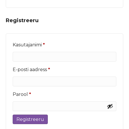
Registreeru
Nõutud
Kasutajanimi
*
Nõutud
E-posti aadress
*
Nõutud
Parool
*
Registreeru