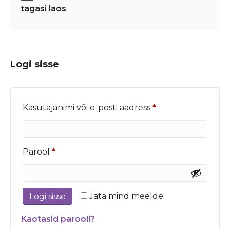
tagasi laos
Logi sisse
Nõutud
Kasutajanimi või e-posti aadress
*
Nõutud
Parool
*
Jäta mind meelde
Logi sisse
Kaotasid parooli?