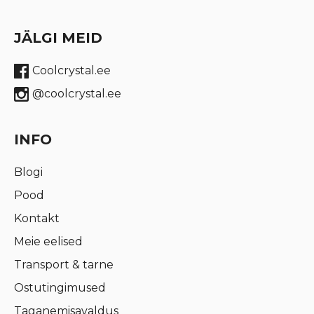
JÄLGI MEID
Coolcrystal.ee
@coolcrystal.ee
INFO
Blogi
Pood
Kontakt
Meie eelised
Transport & tarne
Ostutingimused
Taganemisavaldus