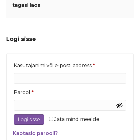
tagasi laos
Logi sisse
Nõutud
Kasutajanimi või e-posti aadress
*
Nõutud
Parool
*
Jäta mind meelde
Logi sisse
Kaotasid parooli?