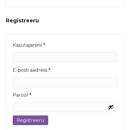
Registreeru
Nõutud
Kasutajanimi
*
Nõutud
E-posti aadress
*
Nõutud
Parool
*
Registreeru