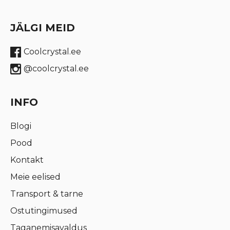
JÄLGI MEID
Coolcrystal.ee
@coolcrystal.ee
INFO
Blogi
Pood
Kontakt
Meie eelised
Transport & tarne
Ostutingimused
Taganemisavaldus