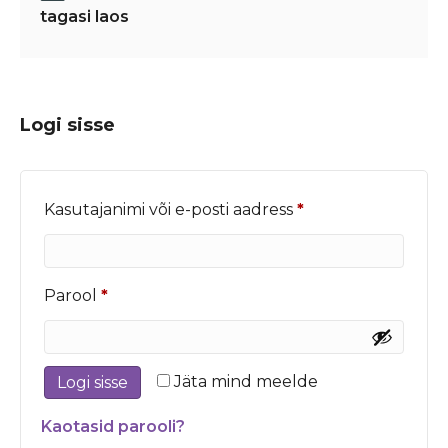
tagasi laos
Logi sisse
Nõutud
Kasutajanimi või e-posti aadress
*
Nõutud
Parool
*
Jäta mind meelde
Logi sisse
Kaotasid parooli?