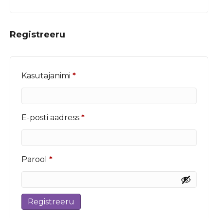
Registreeru
Nõutud
Kasutajanimi
*
Nõutud
E-posti aadress
*
Nõutud
Parool
*
Registreeru