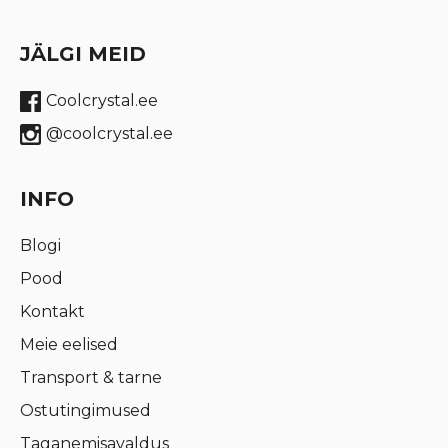
JÄLGI MEID
Coolcrystal.ee
@coolcrystal.ee
INFO
Blogi
Pood
Kontakt
Meie eelised
Transport & tarne
Ostutingimused
Taganemisavaldus