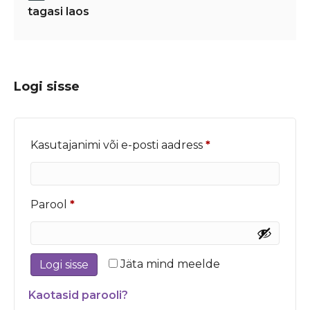
tagasi laos
Logi sisse
Nõutud
Kasutajanimi või e-posti aadress
*
Nõutud
Parool
*
Jäta mind meelde
Logi sisse
Kaotasid parooli?