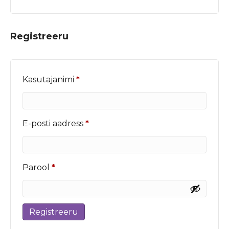
Registreeru
Nõutud
Kasutajanimi
*
Nõutud
E-posti aadress
*
Nõutud
Parool
*
Registreeru