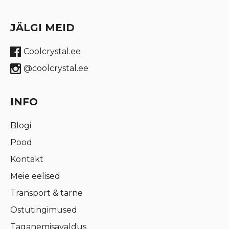
JÄLGI MEID
Coolcrystal.ee
@coolcrystal.ee
INFO
Blogi
Pood
Kontakt
Meie eelised
Transport & tarne
Ostutingimused
Taganemisavaldus