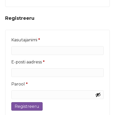
Registreeru
Nõutud
Kasutajanimi
*
Nõutud
E-posti aadress
*
Nõutud
Parool
*
Registreeru