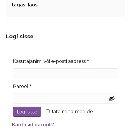
tagasi laos
Logi sisse
Nõutud
Kasutajanimi või e-posti aadress
*
Nõutud
Parool
*
Jäta mind meelde
Logi sisse
Kaotasid parooli?