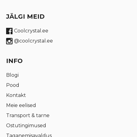
JÄLGI MEID
Coolcrystal.ee
@coolcrystal.ee
INFO
Blogi
Pood
Kontakt
Meie eelised
Transport & tarne
Ostutingimused
Taganemisavaldus