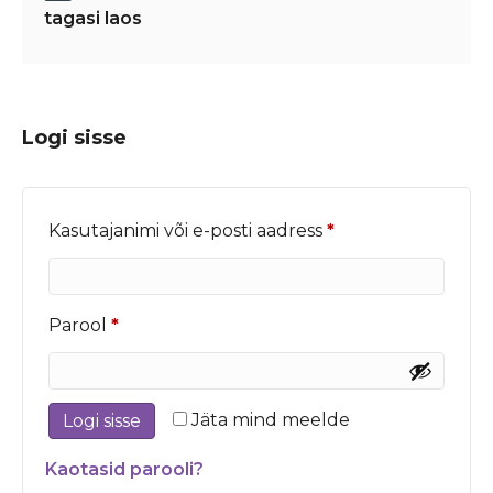
tagasi laos
Logi sisse
Nõutud
Kasutajanimi või e-posti aadress
*
Nõutud
Parool
*
Jäta mind meelde
Logi sisse
Kaotasid parooli?