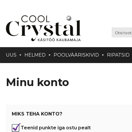
UUS
HELMED
POOLVÄÄRISKIVID
RIPATSID
Minu konto
MIKS TEHA KONTO?
Teenid punkte iga ostu pealt