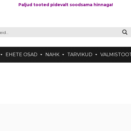
Paljud tooted pidevalt soodsama hinnaga!
EHETE OSAD
NAHK
TARVIKUD
VALMISTOO