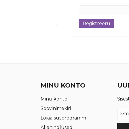
Registreeru
MINU KONTO
UUD
Minu konto
Sises
Soovinimekiri
Lojaalsusprogramm
Allahindlused