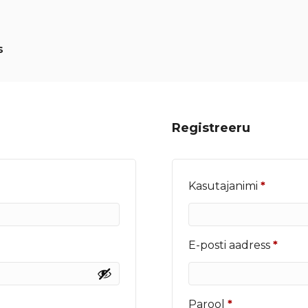
s
Registreeru
Nõutu
Kasutajanimi
*
Nõut
E-posti aadress
*
Nõutud
Parool
*