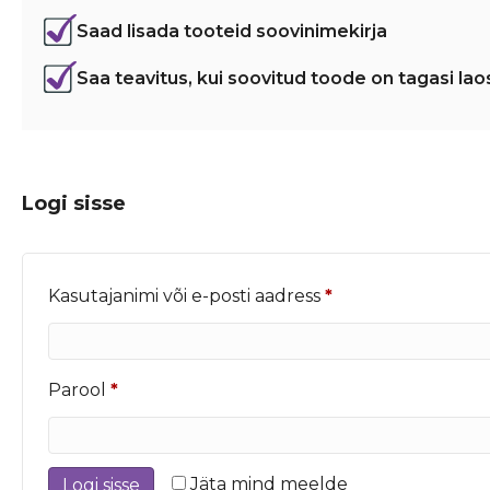
Saad lisada tooteid soovinimekirja
Saa teavitus, kui soovitud toode on tagasi lao
Logi sisse
Nõutud
Kasutajanimi või e-posti aadress
*
Nõutud
Parool
*
Jäta mind meelde
Logi sisse