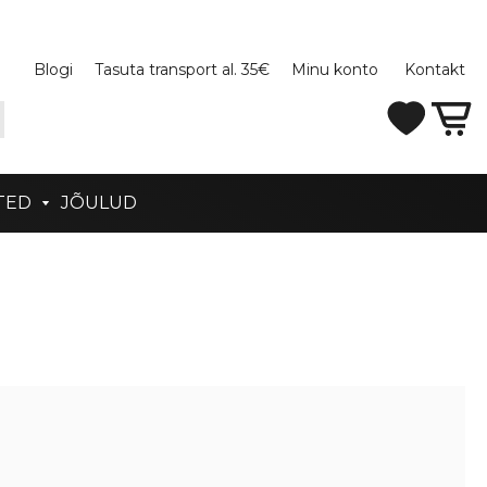
Blogi
Tasuta transport al. 35€
Minu konto
Kontakt
TED
JÕULUD