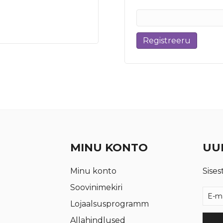
Registreeru
MINU KONTO
UUD
Minu konto
Sises
Soovinimekiri
Lojaalsusprogramm
Allahindlused