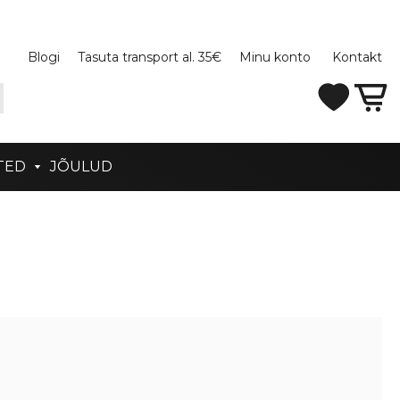
Blogi
Tasuta transport al. 35€
Minu konto
Kontakt
TED
JÕULUD