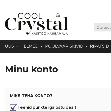
UUS
HELMED
POOLVÄÄRISKIVID
RIPATSID
Minu konto
MIKS TEHA KONTO?
Teenid punkte iga ostu pealt