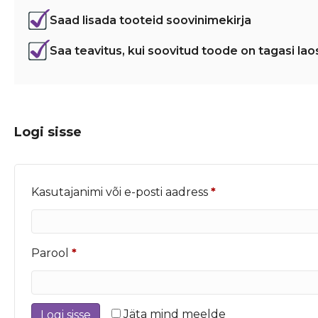
Saad lisada tooteid soovinimekirja
Saa teavitus, kui soovitud toode on tagasi lao
Logi sisse
Nõutud
Kasutajanimi või e-posti aadress
*
Nõutud
Parool
*
Jäta mind meelde
Logi sisse