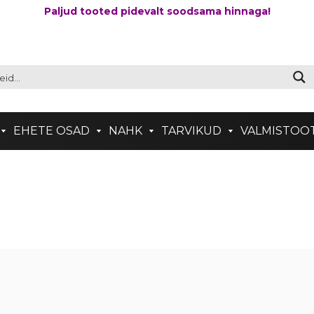
Paljud tooted pidevalt soodsama hinnaga!
EHETE OSAD
NAHK
TARVIKUD
VALMISTOO