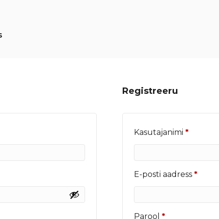
s
Registreeru
Nõutu
Kasutajanimi
*
Nõut
E-posti aadress
*
Nõutud
Parool
*