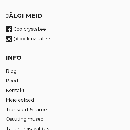
JÄLGI MEID
Coolcrystal.ee
@coolcrystal.ee
INFO
Blogi
Pood
Kontakt
Meie eelised
Transport & tarne
Ostutingimused
Taganemisavaldus