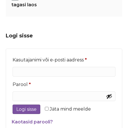
tagasi laos
Logi sisse
Nõutud
Kasutajanimi või e-posti aadress
*
Nõutud
Parool
*
Jäta mind meelde
Logi sisse
Kaotasid parooli?