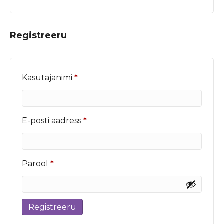
Registreeru
Nõutud
Kasutajanimi
*
Nõutud
E-posti aadress
*
Nõutud
Parool
*
Registreeru