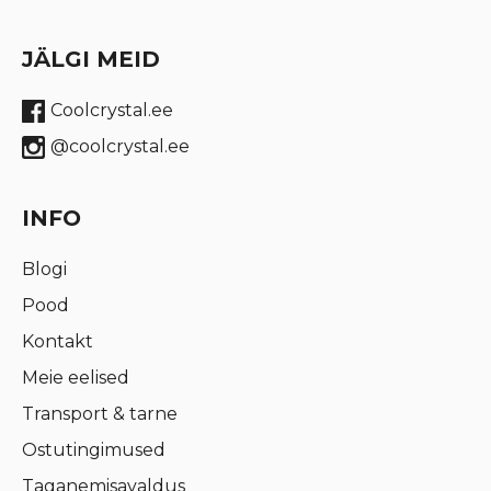
JÄLGI MEID
Coolcrystal.ee
@coolcrystal.ee
INFO
Blogi
Pood
Kontakt
Meie eelised
Transport & tarne
Ostutingimused
Taganemisavaldus