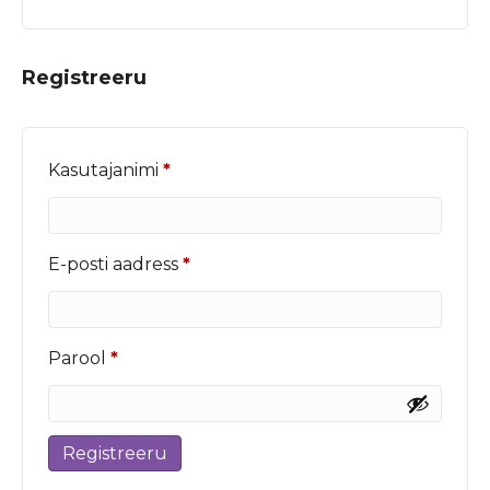
Registreeru
Nõutud
Kasutajanimi
*
Nõutud
E-posti aadress
*
Nõutud
Parool
*
Registreeru