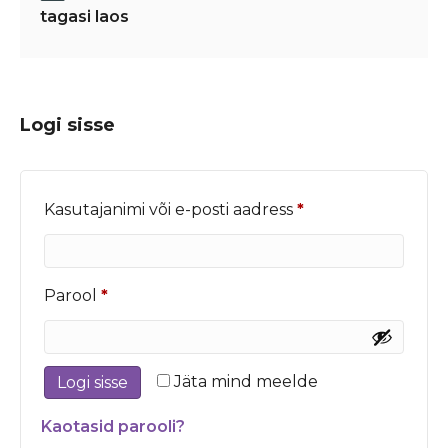
tagasi laos
Logi sisse
Nõutud
Kasutajanimi või e-posti aadress
*
Nõutud
Parool
*
Jäta mind meelde
Logi sisse
Kaotasid parooli?