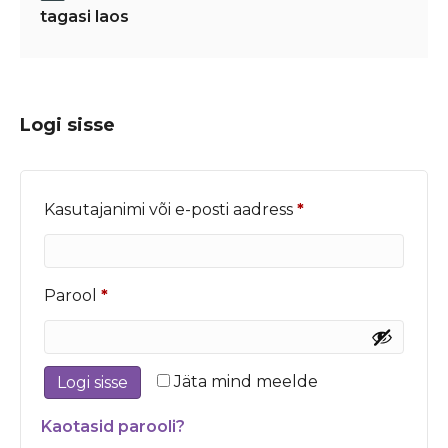
tagasi laos
Logi sisse
Nõutud
Kasutajanimi või e-posti aadress
*
Nõutud
Parool
*
Jäta mind meelde
Logi sisse
Kaotasid parooli?