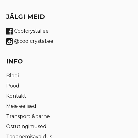
JÄLGI MEID
Coolcrystal.ee
@coolcrystal.ee
INFO
Blogi
Pood
Kontakt
Meie eelised
Transport & tarne
Ostutingimused
Taganemisavaldus