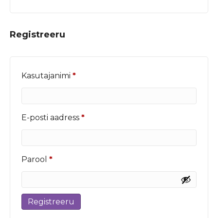
Registreeru
Nõutud
Kasutajanimi
*
Nõutud
E-posti aadress
*
Nõutud
Parool
*
Registreeru