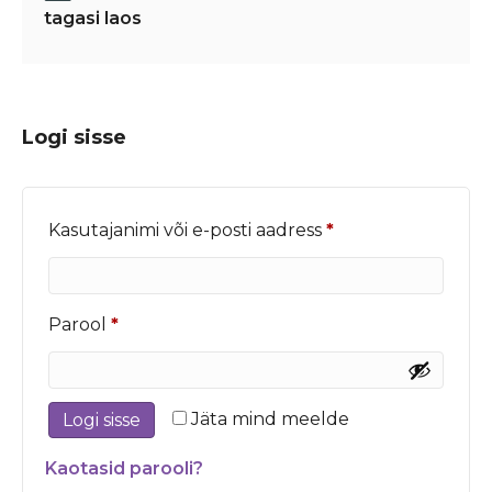
tagasi laos
Logi sisse
Nõutud
Kasutajanimi või e-posti aadress
*
Nõutud
Parool
*
Jäta mind meelde
Logi sisse
Kaotasid parooli?