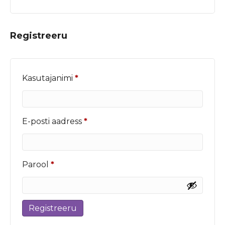
Registreeru
Nõutud
Kasutajanimi
*
Nõutud
E-posti aadress
*
Nõutud
Parool
*
Registreeru