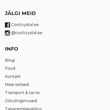
JÄLGI MEID
Coolcrystal.ee
@coolcrystal.ee
INFO
Blogi
Pood
Kontakt
Meie eelised
Transport & tarne
Ostutingimused
Taganemisavaldus