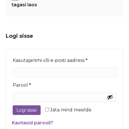
tagasi laos
Logi sisse
Nõutud
Kasutajanimi või e-posti aadress
*
Nõutud
Parool
*
Jäta mind meelde
Logi sisse
Kaotasid parooli?