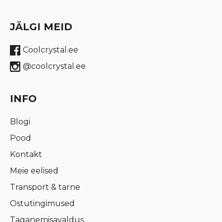
JÄLGI MEID
Coolcrystal.ee
@coolcrystal.ee
INFO
Blogi
Pood
Kontakt
Meie eelised
Transport & tarne
Ostutingimused
Taganemisavaldus