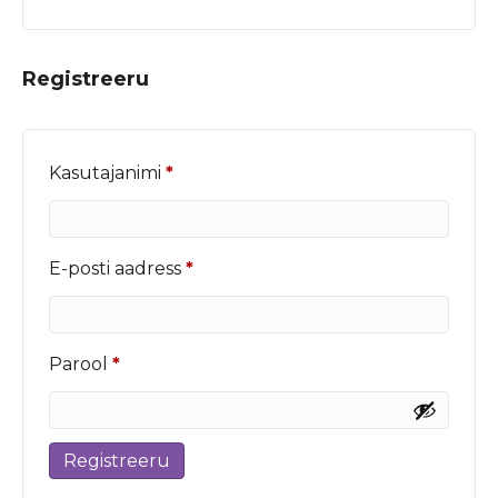
Registreeru
Nõutud
Kasutajanimi
*
Nõutud
E-posti aadress
*
Nõutud
Parool
*
Registreeru