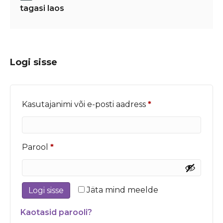
tagasi laos
Logi sisse
Nõutud
Kasutajanimi või e-posti aadress
*
Nõutud
Parool
*
Jäta mind meelde
Logi sisse
Kaotasid parooli?