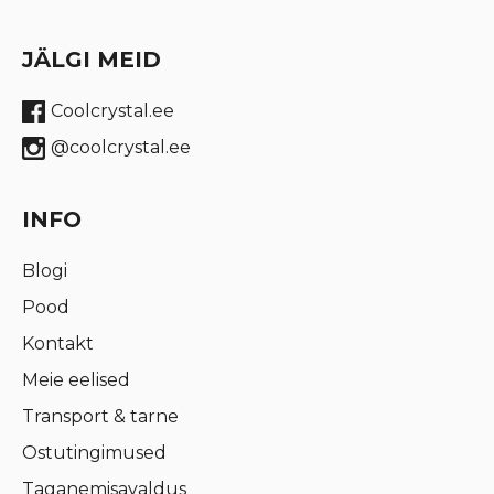
JÄLGI MEID
Coolcrystal.ee
@coolcrystal.ee
INFO
Blogi
Pood
Kontakt
Meie eelised
Transport & tarne
Ostutingimused
Taganemisavaldus