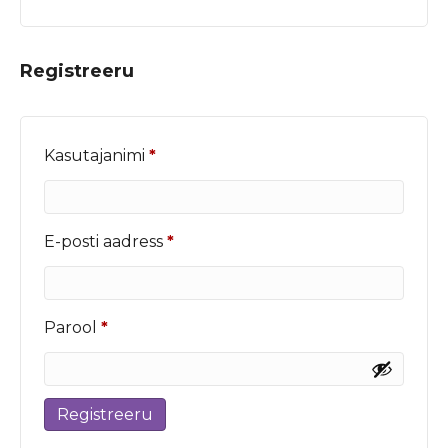
Registreeru
Nõutud
Kasutajanimi
*
Nõutud
E-posti aadress
*
Nõutud
Parool
*
Registreeru