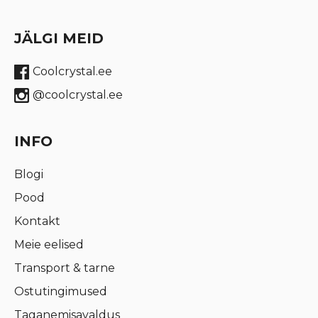
JÄLGI MEID
Coolcrystal.ee
@coolcrystal.ee
INFO
Blogi
Pood
Kontakt
Meie eelised
Transport & tarne
Ostutingimused
Taganemisavaldus