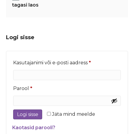
tagasi laos
Logi sisse
Nõutud
Kasutajanimi või e-posti aadress
*
Nõutud
Parool
*
Jäta mind meelde
Logi sisse
Kaotasid parooli?