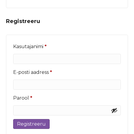
Registreeru
Nõutud
Kasutajanimi
*
Nõutud
E-posti aadress
*
Nõutud
Parool
*
Registreeru